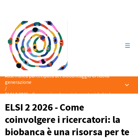
Menù 
Assemblea partecipata del biobancaggio di nuova
generazione
/
ELSI 2 2026 - Come coinvolgere i ricercatori: la biobanca è una r
ELSI 2 2026 - Come
coinvolgere i ricercatori: la
biobanca è una risorsa per te