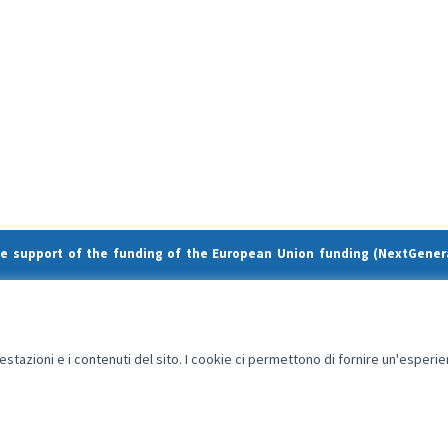
he support of the funding of the European Union funding (NextGener
enerationEU.
and do not necessarily reflect those of the European Union or the European Comm
restazioni e i contenuti del sito. I cookie ci permettono di fornire un'esperi