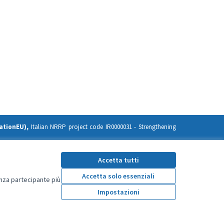
ationEU),
Italian NRRP project code IR0000031 -
Strengthening
ission. Neither the European Union nor the European Commission
Accetta tutti
Accetta solo essenziali
enza partecipante più
Impostazioni