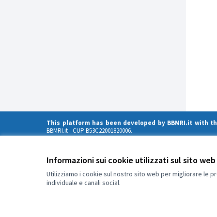
This platform has been developed by BBMRI.it with t
BBMRI.it
- CUP B53C22001820006.
Strengthening BBMRI.it is funded by the European Union – NextG
Views and opinions expressed are those of the author(s) only 
can be held responsible for them
Informazioni sui cookie utilizzati sul sito web
Utilizziamo i cookie sul nostro sito web per migliorare le p
individuale e canali social.