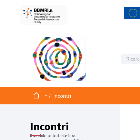
Home
Menù principale
/
Incontri
Incontri
Il modulo sottostante filtra